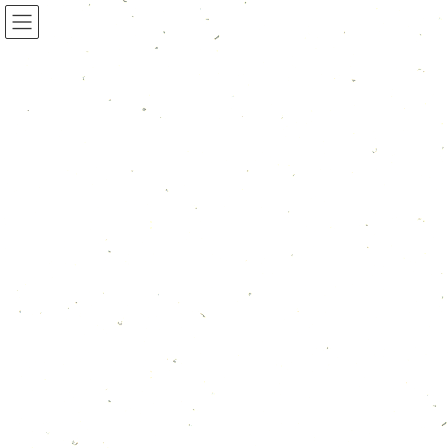
新着情報一覧
HOME
新着情報一覧
採用情報
採用情報
2024年6月21日
採用情報
那須家宗庵でアットホームな環境
で働きませんか？
ガッツリ稼ぎたい方、スキマ時間に働きたい
方、大募集！ 那須家宗庵は、少人数ならでは