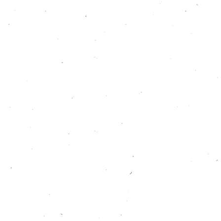
の温かい雰囲気で、お客様に美味しい和食を
提供しているお店です。私たちは、お客様に
「ごちそうさま」「おいしかったです」の一
言を頂戴した時、最 […]
2016年3月16日
採用情報
スタッフ大募集！
当店では、アルバイト・正社員のスタッフを
募集しております。 ご自身のキッチン業務ス
キルを活かしたい方、勉強したい方 将来、飲
食業で独立するための勉強がしたい方 料理
ではなく、接客サービスやお酒の知識を身に
つけたい方 現 […]